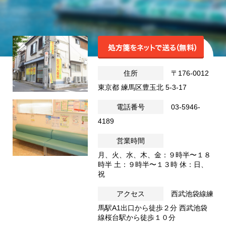
住所
〒176-0012
東京都 練馬区豊玉北 5-3-17
電話番号
03-5946-
4189
営業時間
月、火、水、木、金：９時半〜１８
時半 土：９時半〜１３時 休：日、
祝
アクセス
西武池袋線練
馬駅A1出口から徒歩２分 西武池袋
線桜台駅から徒歩１０分