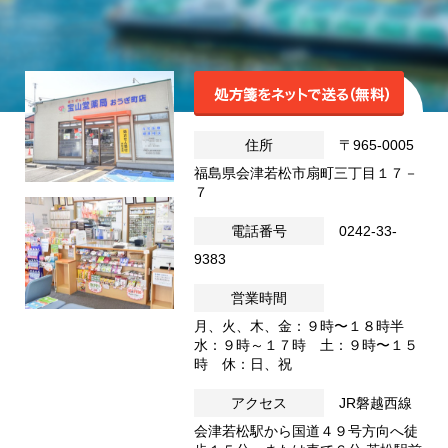
住所
〒965-0005
福島県会津若松市扇町三丁目１７－
７
電話番号
0242-33-
9383
営業時間
月、火、木、金：９時〜１８時半
水：９時～１７時 土：９時〜１５
時 休：日、祝
アクセス
JR磐越西線
会津若松駅から国道４９号方向へ徒