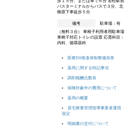
歩１５分、または車で６分 若松駅前
バスターミナルからバスで３分、北
柳原下車徒歩５分
備考
駐車場：有
（無料３台） 車椅子利用者用駐車場
車椅子対応トイレの設置 応需科目：
内科、循環器科
医療DX推進体制整備加算
薬局に関する特記事項
調剤報酬点数表
保険対象外の費用について
薬局の概要
居宅療養管理指導事業者運用
規定
明細書の交付について